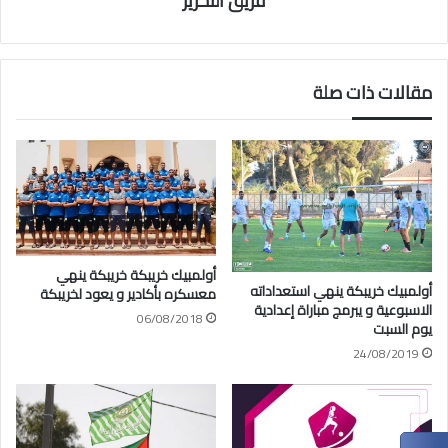
فريق التحرير
مقالات ذات صلة
أولمبيك خريبكة خريبكة ينهي
أولمبيك خريبكة ينهي استعداداته
معسكره بأكادير و يعود لخريبكة
الاسبوعية و يبرمج مباراة إعدادية
06/08/2018
يوم السبت
24/08/2019