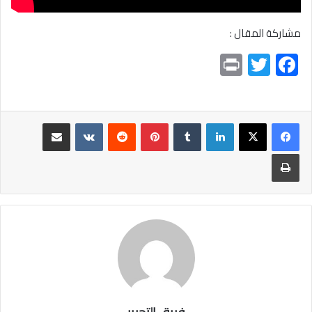
مشاركة المقال :
Pr
T
F
in
wi
ac
t
tt
e
er
b
لينكدإن
بينتيريست
مشاركة عبر البريد
o
طباعة
ok