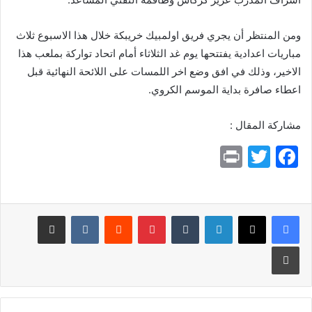
ومن المنتظر أن يجري فريق اولمبيك خريبكة خلال هذا الاسبوع ثلاث
مباريات اعدادية يفتتحها يوم غد الثلاثاء أمام اتحاد تواركة بملعب هذا
الاخير، وذلك في افق وضع اخر اللمسات على اللائحة النهائية قبل
اعطاء صافرة بداية الموسم الكروي.
مشاركة المقال :
Pr
T
F
in
w
a
t
itt
c
e
er
لينكدإن
بينتيريست
مشاركة عبر البريد
b
طباعة
o
o