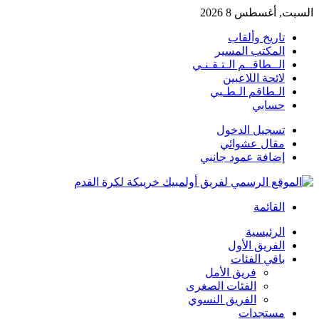
السبت, أغسطس 8 2026
تاريخ وألقاب
المكتب المسير
الــطاقــم الـتـقـنـي
لائحة اللاعبين
الـطاقم الـطـبي
حسابي
تسجيل الدخول
مقال عشوائي
إضافة عمود جانبي
القائمة
الرئيسية
الفريق الأول
باقي الفئات
فريق الأمل
الفئات الصغرى
الفريق النسوي
مستجدات