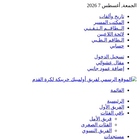
الجمعة, أغسطس 7 2026
تاريخ وألقاب
المكتب المسير
الــطاقــم الـتـقـنـي
لائحة اللاعبين
الـطاقم الـطـبي
حسابي
تسجيل الدخول
مقال عشوائي
إضافة عمود جانبي
القائمة
الرئيسية
الفريق الأول
باقي الفئات
فريق الأمل
الفئات الصغرى
الفريق النسوي
مستجدات