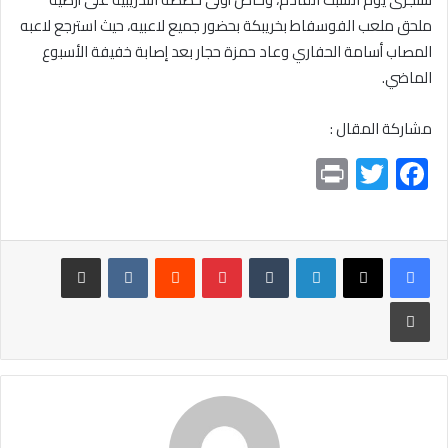
ملحق ملعب الفوسفاط بخريبكة بحضور جميع لاعبيه، حيث استرجع لاعبه
المصاب أسامة الحفاري وعاد حمزة حجار بعد إصابة خفيفة الأسبوع
الماضي.
مشاركة المقال :
Pr
T
F
in
wi
ac
t
tt
e
er
b
لينكدإن
بينتيريست
مشاركة عبر البريد
o
طباعة
ok