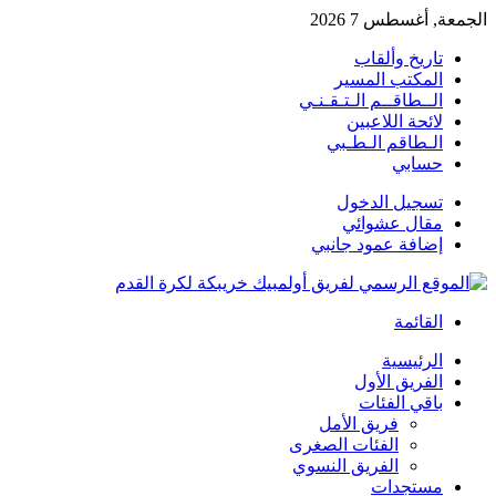
الجمعة, أغسطس 7 2026
تاريخ وألقاب
المكتب المسير
الــطاقــم الـتـقـنـي
لائحة اللاعبين
الـطاقم الـطـبي
حسابي
تسجيل الدخول
مقال عشوائي
إضافة عمود جانبي
القائمة
الرئيسية
الفريق الأول
باقي الفئات
فريق الأمل
الفئات الصغرى
الفريق النسوي
مستجدات