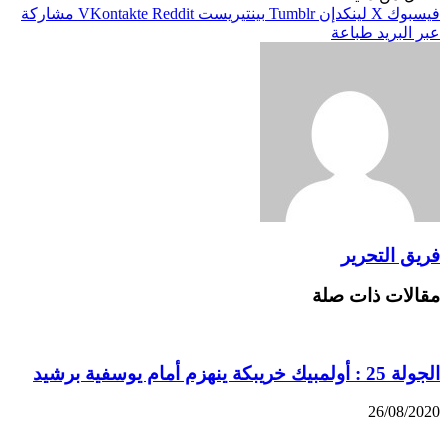
فيسبوك
X
لينكدإن
بينتيريست
مشاركة
عبر البريد
طباعة
فريق التحرير
مقالات ذات صلة
الجولة 25 : أولمبيك خريبكة ينهزم أمام يوسفية برشيد
26/08/2020