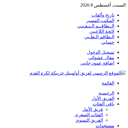
السبت, أغسطس 8 2026
تاريخ وألقاب
المكتب المسير
الــطاقــم الـتـقـنـي
لائحة اللاعبين
الـطاقم الـطـبي
حسابي
تسجيل الدخول
مقال عشوائي
إضافة عمود جانبي
القائمة
الرئيسية
الفريق الأول
باقي الفئات
فريق الأمل
الفئات الصغرى
الفريق النسوي
مستجدات