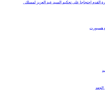
رة القدم احتجاجا على تحكيم السيد عبد العزيز لمسلك .
قع هسبورت
د