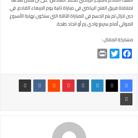
لملاقاة فريق الفتح الرياضي في مباراة ثانية يوم الاربعاء القادم، في
حين لازال لم يتم الحسم في المباراة الثالثة التي ستكون نهاية الأسبوع
الموالي أمام سريع وادي زم أو اتحاد طنجة.
مشاركة المقال :
Pr
T
F
in
wi
ac
t
tt
e
er
b
لينكدإن
بينتيريست
مشاركة عبر البريد
o
طباعة
ok