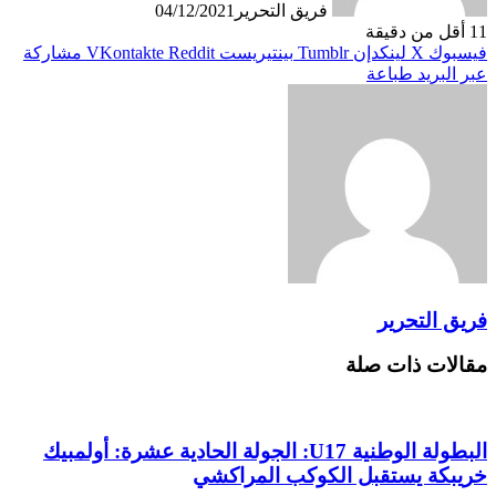
فريق التحرير
04/12/2021
11
أقل من دقيقة
فيسبوك
X
لينكدإن
بينتيريست
مشاركة
عبر البريد
طباعة
فريق التحرير
مقالات ذات صلة
البطولة الوطنية U17: الجولة الحادية عشرة: أولمبيك
خريبكة يستقبل الكوكب المراكشي