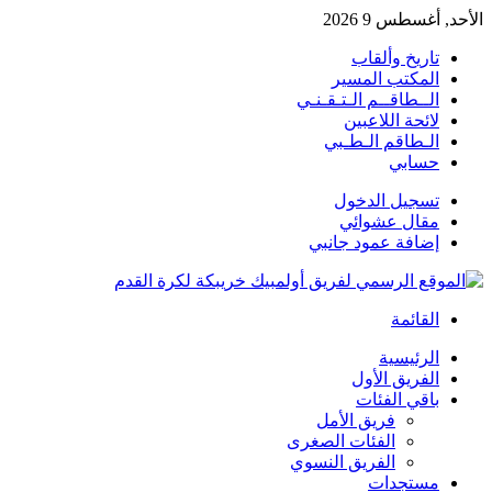
الأحد, أغسطس 9 2026
تاريخ وألقاب
المكتب المسير
الــطاقــم الـتـقـنـي
لائحة اللاعبين
الـطاقم الـطـبي
حسابي
تسجيل الدخول
مقال عشوائي
إضافة عمود جانبي
القائمة
الرئيسية
الفريق الأول
باقي الفئات
فريق الأمل
الفئات الصغرى
الفريق النسوي
مستجدات