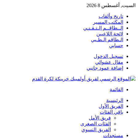
السبت, أغسطس 8 2026
تاريخ وألقاب
المكتب المسير
الــطاقــم الـتـقـنـي
لائحة اللاعبين
الـطاقم الـطـبي
حسابي
تسجيل الدخول
مقال عشوائي
إضافة عمود جانبي
القائمة
الرئيسية
الفريق الأول
باقي الفئات
فريق الأمل
الفئات الصغرى
الفريق النسوي
مستجدات