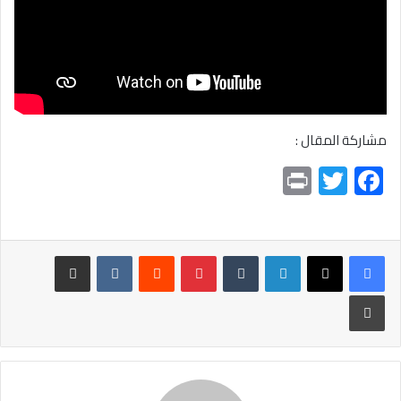
مشاركة المقال :
Pr
T
F
in
wi
ac
t
tt
e
er
b
لينكدإن
بينتيريست
مشاركة عبر البريد
o
طباعة
ok