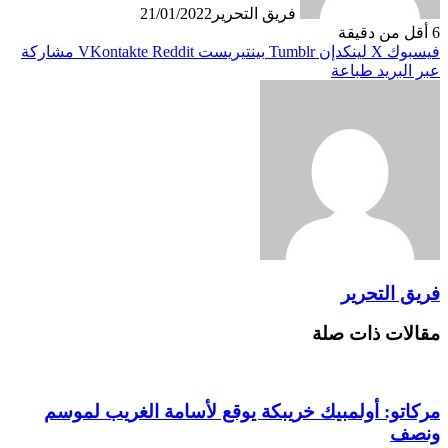
فريق التحرير
21/01/2022
6
أقل من دقيقة
فيسبوك
X
لينكدإن
بينتيريست
مشاركة
عبر البريد
طباعة
فريق التحرير
مقالات ذات صلة
مركاتو: أولمبيك خريبكة يوقع لأسامة الغريب لموسم
ونصف