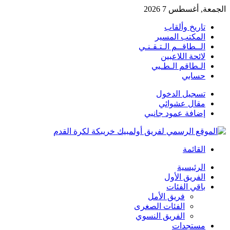
الجمعة, أغسطس 7 2026
تاريخ وألقاب
المكتب المسير
الــطاقــم الـتـقـنـي
لائحة اللاعبين
الـطاقم الـطـبي
حسابي
تسجيل الدخول
مقال عشوائي
إضافة عمود جانبي
القائمة
الرئيسية
الفريق الأول
باقي الفئات
فريق الأمل
الفئات الصغرى
الفريق النسوي
مستجدات