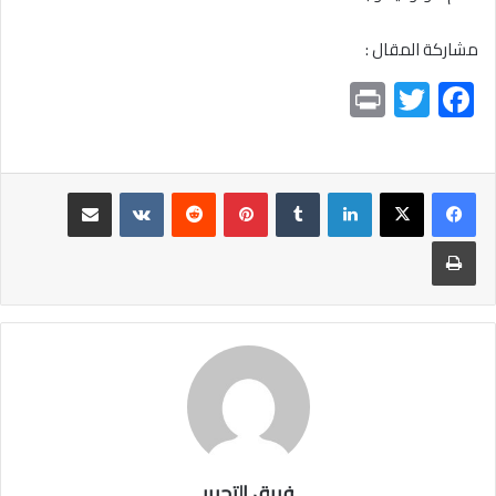
مشاركة المقال :
Pr
T
F
in
wi
ac
t
tt
e
er
b
لينكدإن
بينتيريست
مشاركة عبر البريد
o
طباعة
ok
فريق التحرير