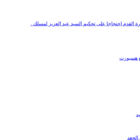
رة القدم احتجاجا على تحكيم السيد عبد العزيز لمسلك .
قع هسبورت
د