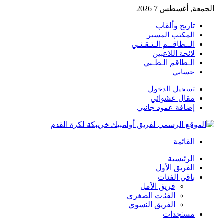
الجمعة, أغسطس 7 2026
تاريخ وألقاب
المكتب المسير
الــطاقــم الـتـقـنـي
لائحة اللاعبين
الـطاقم الـطـبي
حسابي
تسجيل الدخول
مقال عشوائي
إضافة عمود جانبي
القائمة
الرئيسية
الفريق الأول
باقي الفئات
فريق الأمل
الفئات الصغرى
الفريق النسوي
مستجدات