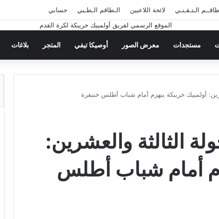
طاقــم الـتـقـنـي
لائحة اللاعبين
الـطاقم الـطـبي
حسابي
ت
مستجدات
معرض الصور
أوصيكا تيفي
المتجر
بلاغات
شرين: أولمبيك خريبكة ينهزم أمام شباب أطلس خنيفرة
ولة الثالثة والعشرين:
زم أمام شباب أطلس