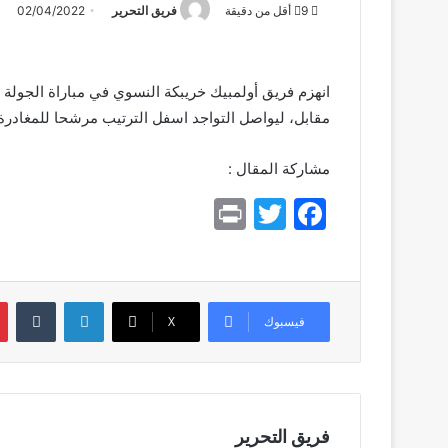
9
أقل من دقيقة
فريق التحرير
02/04/2022
انهزم فريق أولمبيك خريبكة النسوي في مباراة الجولة
مقابل، ليواصل التواجد اسفل الترتيب مرشحا للمغادرة 
مشاركة المقال :
Pr
T
F
in
w
a
t
itt
c
er
e
لينكدإن
بي
فيسبوك
X
b
o
o
k
فريق التحرير