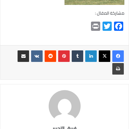
مشاركة المقال :
Pr
T
F
in
wi
ac
t
tt
e
er
b
لينكدإن
بينتيريست
مشاركة عبر البريد
o
طباعة
ok
فريق التحرير