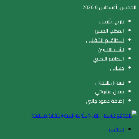
الخميس, أغسطس 6 2026
تاريخ وألقاب
المكتب المسير
الــطاقــم الـتـقـنـي
لائحة اللاعبين
الـطاقم الـطـبي
حسابي
تسجيل الدخول
مقال عشوائي
إضافة عمود جانبي
القائمة