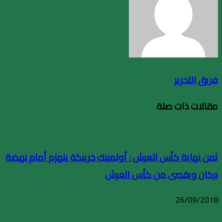
فريق التحرير
مقالات ذات صلة
ثمن نهاية كأس العرش : أولمبيك خريبكة ينهزم أمام نهضة
بركان ويقصى من كأس العرش
26/09/2018