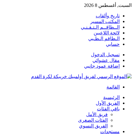
السبت, أغسطس 8 2026
تاريخ وألقاب
المكتب المسير
الــطاقــم الـتـقـنـي
لائحة اللاعبين
الـطاقم الـطـبي
حسابي
تسجيل الدخول
مقال عشوائي
إضافة عمود جانبي
القائمة
الرئيسية
الفريق الأول
باقي الفئات
فريق الأمل
الفئات الصغرى
الفريق النسوي
مستجدات