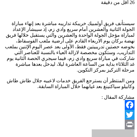
26
أقل من دقيقة
سيستأنف فريق أولمبيك خريبكة تداريبه مباشرة بعد إنهاء مباراة
الجولة الثانية والعشرين أمام سريع وادي زم، إذ سيبشار الإعداد
لمباراة مؤجل الجولة الواحدة والعشرين والتي يستقبل خلالها فريق
نهضة بركان يوم الاربعاء القادم على أرضية ملعب الفوسفاط،
بخوضه حصتين تدريبيتين فقط، الأولى بعد عصر اليوم الإثنين بملعب
التداريب، وستكون مخصصة لازالة العياء بالنسبة للعناصر التي
شاركت في مباراة سريع وادي زم، فيما سيجري الحصة الثانية يوم
غد الثلاثاء بداية من الساعة العاشرة ليلا، ليدخل بعدها مباشرة
مرحلة التركيز بمركز التكوين.
ومن المنتظر أن يسترجع الفريق خدمات لاعبيه جلال طاش طاش
وكابيلو سياكنينغ بعد غيابهما خلال المباراة السابقة.
مشاركة المقال :
Facebook
Twitter
Print