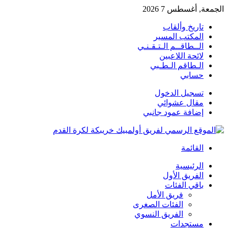
الجمعة, أغسطس 7 2026
تاريخ وألقاب
المكتب المسير
الــطاقــم الـتـقـنـي
لائحة اللاعبين
الـطاقم الـطـبي
حسابي
تسجيل الدخول
مقال عشوائي
إضافة عمود جانبي
القائمة
الرئيسية
الفريق الأول
باقي الفئات
فريق الأمل
الفئات الصغرى
الفريق النسوي
مستجدات