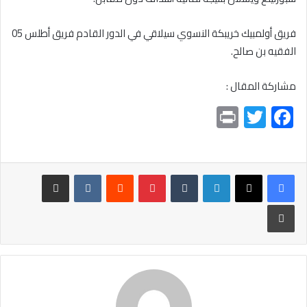
فريق أولمبيك خريبكة النسوي سيلاقي في الدور القادم فريق أطلس 05
الفقيه بن صالح.
مشاركة المقال :
Pr
T
F
in
wi
ac
t
tt
e
er
b
لينكدإن
بينتيريست
مشاركة عبر البريد
o
طباعة
ok