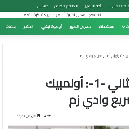
ــم الـتـقـنـي
لائحة اللاعبين
الـطاقم الـطـبي
حسابي
ات
مستجدات
معرض الصور
أوصيكا تيفي
المتجر
بلاغات
بطولة الأمل: الدور الثاني -1-: أولمبيك
ريع وادي زم
4
أقل من دقيقة