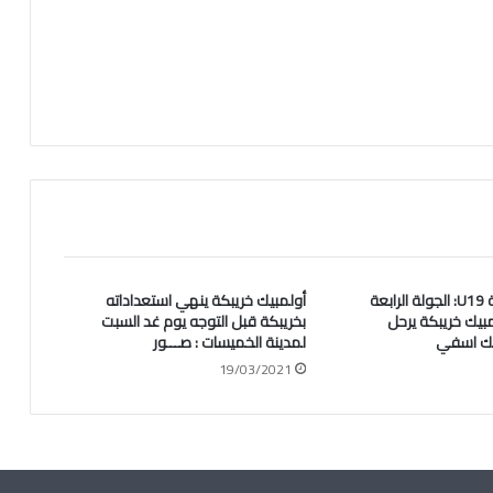
البطولة الوطنية U19: الجولة الرابعة
أولمبيك خريبكة ينهي استعداداته
بيك خريبكة يرحل
بخريبكة قبل التوجه يوم غد السبت
يك اسفي
لمدينة الخميسات : صـــور
19/03/2021