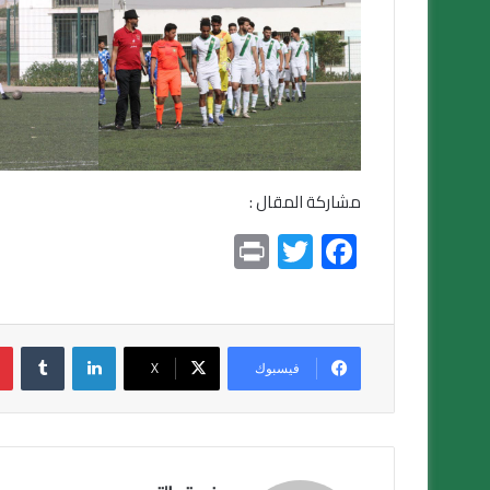
مشاركة المقال :
Pr
T
F
in
wi
ac
t
tt
e
er
b
لينكدإن
o
فيسبوك
X
ok