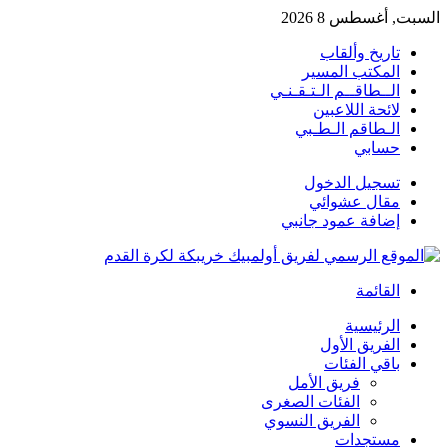
السبت, أغسطس 8 2026
تاريخ وألقاب
المكتب المسير
الــطاقــم الـتـقـنـي
لائحة اللاعبين
الـطاقم الـطـبي
حسابي
تسجيل الدخول
مقال عشوائي
إضافة عمود جانبي
القائمة
الرئيسية
الفريق الأول
باقي الفئات
فريق الأمل
الفئات الصغرى
الفريق النسوي
مستجدات