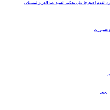
رة القدم احتجاجا على تحكيم السيد عبد العزيز لمسلك .
قع هسبورت
د