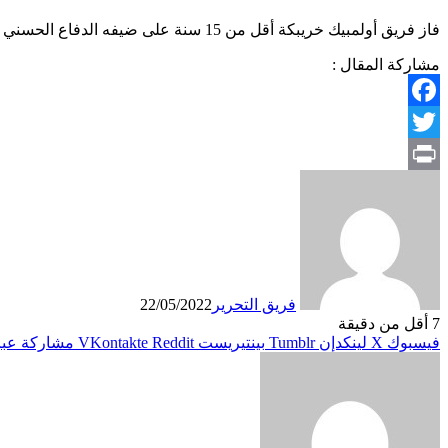
فاز فريق أولمبيك خريبكة أقل من 15 سنة على ضيفه الدفاع الحسني الجديدي في مباراة الجولة الواحدة والعشرين من البطولة الوطنية للفئات الصغرى فئة U15، بهدف دون رد وقعه اللاعب مصطفى حمدي.
مشاركة المقال :
Facebook
Twitter
Print
فريق التحرير
22/05/2022
7
أقل من دقيقة
فيسبوك
X
لينكدإن
بينتيريست
مشاركة عبر 