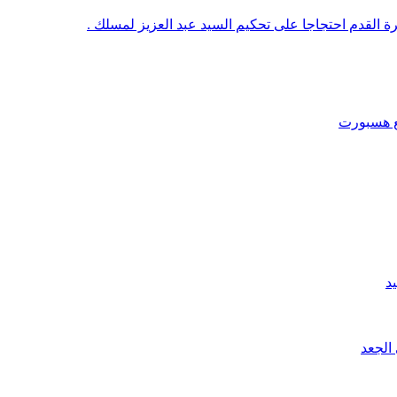
رة القدم احتجاجا على تحكيم السيد عبد العزيز لمسلك .
قع هسبورت
د