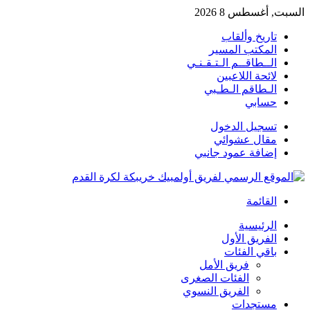
السبت, أغسطس 8 2026
تاريخ وألقاب
المكتب المسير
الــطاقــم الـتـقـنـي
لائحة اللاعبين
الـطاقم الـطـبي
حسابي
تسجيل الدخول
مقال عشوائي
إضافة عمود جانبي
القائمة
الرئيسية
الفريق الأول
باقي الفئات
فريق الأمل
الفئات الصغرى
الفريق النسوي
مستجدات