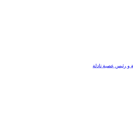
ة و رئيس عصبة تادلة