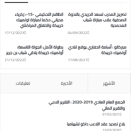
تصريح المدرب لسعد الدريدي بالندوة
الطاقم التحكيمي -15-: زكرياء
الصحفية عقب مباراة شباب
مدياني حكما لمباراة اولمبيك
المحمدية
خريبكة والاتفاق المراكشي
17/12/2023
04/09/2022
ميركاتو : أسامة الحفاري يوقع لنادي
بطولة الأمل: الجولة التاسعة:
أولمبيك خريبكة
أولمبيك خريبكة يلاقي شباب بن جرير
21/12/2022
17/08/2021
الأشهر
الأخيرة
تعليقات
الجمع العام العادي 2019-2020 : التقرير الادبي
والتقرير المالي
01/02/2021
بلاغ تمديد عقد اللاعب داكو تشيبامبا
13/03/2020