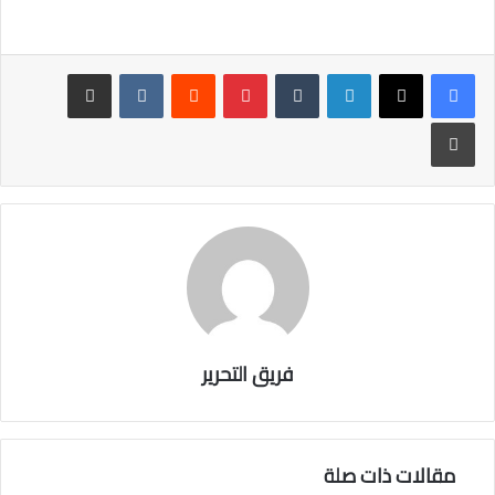
in
wi
ac
t
tt
e
er
b
لينكدإن
بينتيريست
مشاركة عبر البريد
o
طباعة
ok
فريق التحرير
مقالات ذات صلة