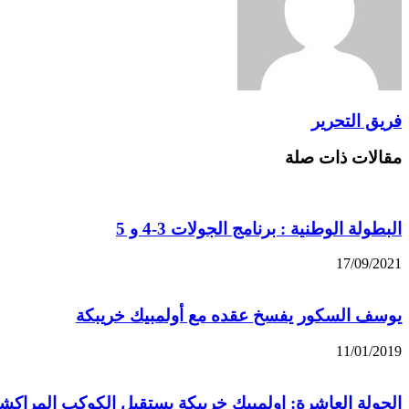
فريق التحرير
مقالات ذات صلة
البطولة الوطنية : برنامج الجولات 3-4 و 5
17/09/2021
يوسف السكور يفسخ عقده مع أولمبيك خريبكة
11/01/2019
الجولة العاشرة: اولمبيك خريبكة يستقبل الكوكب المراكش