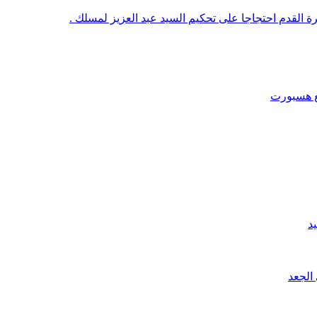
رة القدم احتجاجا على تحكيم السيد عبد العزيز لمسلك .
قع هسبورت
د