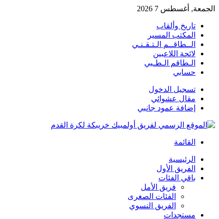
الجمعة, أغسطس 7 2026
تاريخ وألقاب
المكتب المسير
الــطاقــم الـتـقـنـي
لائحة اللاعبين
الـطاقم الـطـبي
حسابي
تسجيل الدخول
مقال عشوائي
إضافة عمود جانبي
القائمة
الرئيسية
الفريق الأول
باقي الفئات
فريق الأمل
الفئات الصغرى
الفريق النسوي
مستجدات