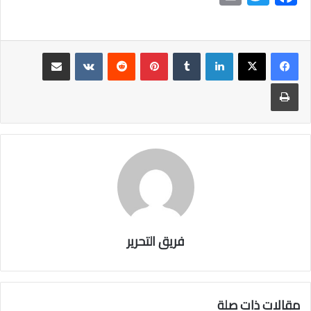
in
wi
ac
t
tt
e
er
b
لينكدإن
بينتيريست
مشاركة عبر البريد
o
طباعة
ok
فريق التحرير
مقالات ذات صلة