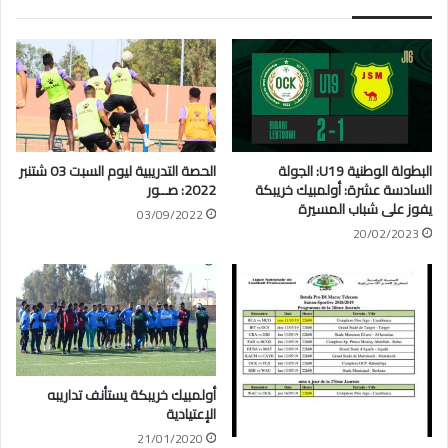
البطولة الوطنية U19: الجولة
الحصة التدريبية ليوم السبت 03 شتنبر
السادسة عشرة: أولمبيك خريبكة
2022: صــور
يفوز على شباب المسيرة
03/09/2022
20/02/2023
أولمبيك خريبكة يستأنف تداريبه
الإعتيادية
21/01/2020