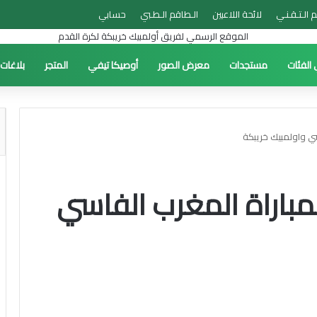
م الـتـقـنـي
لائحة اللاعبين
الـطاقم الـطـبي
حسابي
 الفئات
مستجدات
معرض الصور
أوصيكا تيفي
المتجر
بلاغات
سي واولمبيك خريبكة
مباراة المغرب الفاسي