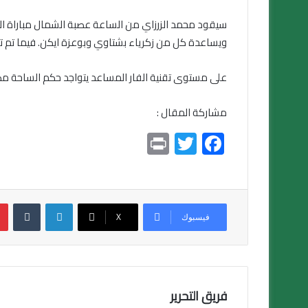
سيقود محمد الزرزاي من الساعة عصبة الشمال مباراة الج
ويساعدة كل من زكرياء بشتاوي وبوعزة ايكن. فيما تم تعي
على مستوى تقنية الفار المساعد يتواجد حكم الساحة 
مشاركة المقال :
Pr
T
F
in
wi
ac
t
tt
e
er
b
لينكدإن
بين
o
فيسبوك
X
ok
فريق التحرير