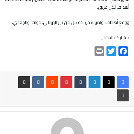
أهداف لكل فريق.
ووقع أهداف أولمبيك خريبكة كل من نزار الهيلالي، حوات، والجعدي.
مشاركة المقال :
Pr
T
F
in
wi
ac
t
tt
e
er
b
لينكدإن
بينتيريست
مشاركة عبر البريد
o
طباعة
ok