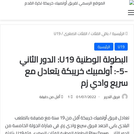
القائمة
الرئيسية
/
باقي الفئات
/
الفئات الصغرى
/
U19
U19
الرئيسية
البطولة الوطنية U19: الدور الثاني
-5-: أولمبيك خريبكة يتعادل مع
سريع وادي زم
فريق التحرير
01/07/2022
1
أقل من دقيقة
تعادل فريق أولمبيك خريبكة أقل من 19 سنة مع مضيفه بالملعب
البلدي بابي الجعد فريق سريع وادي زم، في مباراة الجولة الخامسة من
الدور الثاني Play Down للبطولة الوطنية للفئات الصغرى فئة U19، بثلاثة