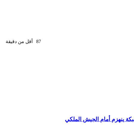
87
أقل من دقيقة
يبكة ينهزم أمام الجيش الملكي