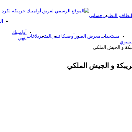
لـطاقم الـطـبي
حسابي
ال
أولمبيك
مستجدات
معرض الصور
أوصيكا تيفي
المتجر
بلاغات
ينهي
لنسوي
يبكة و الجيش الملكي
خريبكة و الجيش الملكي