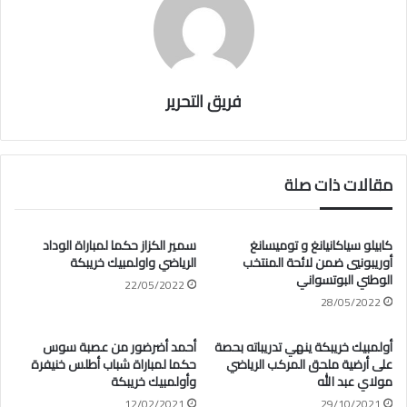
فريق التحرير
مقالات ذات صلة
كابيلو سياكانيانغ و توميسانغ
سمير الكزاز حكما لمباراة الوداد
أوريبونيي ضمن لائحة المنتخب
الرياضي واولمبيك خريبكة
الوطني البوتسواني
22/05/2022
28/05/2022
أولمبيك خريبكة ينهي تدريباته بحصة
أحمد أضرضور من عصبة سوس
على أرضية ملحق المركب الرياضي
حكما لمباراة شباب أطلس خنيفرة
مولاي عبد الله
وأولمبيك خريبكة
12/02/2021
29/10/2021