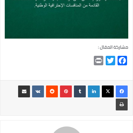
مشاركة المقال :
Pr
T
F
in
wi
ac
t
tt
e
er
b
لينكدإن
بينتيريست
مشاركة عبر البريد
o
طباعة
ok