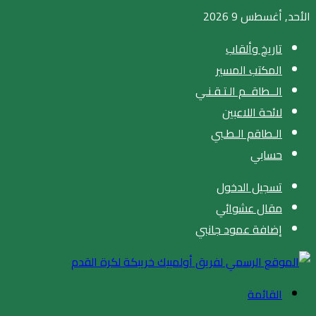
الأحد, أغسطس 9 2026
تاريخ وألقاب
المكتب المسير
الــطاقــم الـتـقـنـي
لائحة اللاعبين
الـطاقم الـطـبي
حسابي
تسجيل الدخول
مقال عشوائي
إضافة عمود جانبي
القائمة