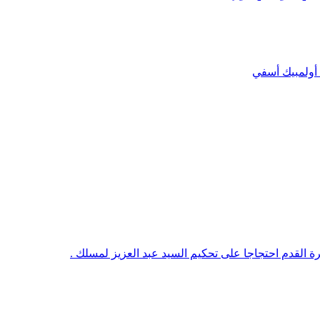
& أولمبيك أسفي
رة القدم احتجاجا على تحكيم السيد عبد العزيز لمسلك .