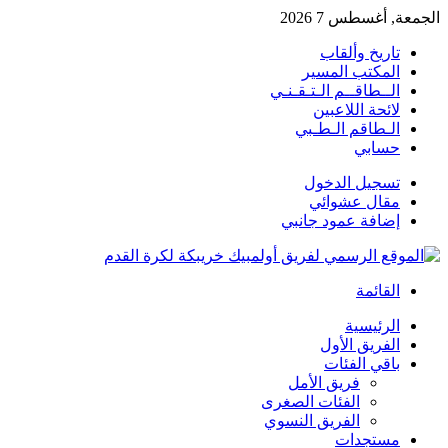
الجمعة, أغسطس 7 2026
تاريخ وألقاب
المكتب المسير
الــطاقــم الـتـقـنـي
لائحة اللاعبين
الـطاقم الـطـبي
حسابي
تسجيل الدخول
مقال عشوائي
إضافة عمود جانبي
القائمة
الرئيسية
الفريق الأول
باقي الفئات
فريق الأمل
الفئات الصغرى
الفريق النسوي
مستجدات