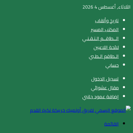
الثلاثاء, أغسطس 4 2026
تاريخ وألقاب
المكتب المسير
الــطاقــم الـتـقـنـي
لائحة اللاعبين
الـطاقم الـطـبي
حسابي
تسجيل الدخول
مقال عشوائي
إضافة عمود جانبي
القائمة