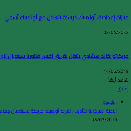
مباراة إعدادية: أولمبيك خريبكة يتعادل مع أولمبيك أسفي
02/04/2022
ميركاتو :خالد هشادي ينتقل لفريق افس فيتوريا سيتوبال البر
14/06/2019
شاهد أيضاً
إغلاق
الرئيسية
اللجنة المركزية للتأديب : تغريم أولمبيك خريبكة لاستعمال ج
15/03/2019