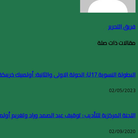
فريق التحرير
مقالات ذات صلة
البطولة النسوية U17: الجولة الاولى والثانية: أولمبيك خريبكة يتفوق على نجاح أزرو
02/05/2023
اللجنة المركزية للتأديب : توقيف عبد الصمد وراد وتغريم أولمبيك خريب
02/09/2020