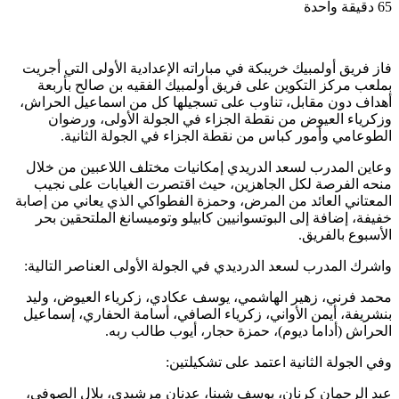
65
دقيقة واحدة
فاز فريق أولمبيك خريبكة في مباراته الإعدادية الأولى التي أجريت
بملعب مركز التكوين على فريق أولمبيك الفقيه بن صالح بأربعة
أهداف دون مقابل، تناوب على تسجيلها كل من اسماعيل الحراش،
وزكرياء العيوض من نقطة الجزاء في الجولة الأولى، ورضوان
الطوعامي وأمور كباس من نقطة الجزاء في الجولة الثانية.
وعاين المدرب لسعد الدريدي إمكانيات مختلف اللاعبين من خلال
منحه الفرصة لكل الجاهزين، حيث اقتصرت الغيابات على نجيب
المعتاني العائد من المرض، وحمزة الفطواكي الذي يعاني من إصابة
خفيفة، إضافة إلى البوتسوانيين كابيلو وتوميسانغ الملتحقين بحر
الأسبوع بالفريق.
واشرك المدرب لسعد الدرديدي في الجولة الأولى العناصر التالية:
محمد فرني، زهير الهاشمي، يوسف عكادي، زكرياء العيوض، وليد
بنشريفة، أيمن الأواني، زكرياء الصافي، أسامة الحفاري، إسماعيل
الحراش (أداما ديوم)، حمزة حجار، أيوب طالب ربه.
وفي الجولة الثانية اعتمد على تشكيلتين:
عبد الرحمان كرنان، يوسف شينا، عدنان مرشيدي، بلال الصوفي،