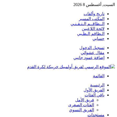
السبت, أغسطس 8 2026
تاريخ وألقاب
المكتب المسير
الــطاقــم الـتـقـنـي
لائحة اللاعبين
الـطاقم الـطـبي
حسابي
تسجيل الدخول
مقال عشوائي
إضافة عمود جانبي
القائمة
الرئيسية
الفريق الأول
باقي الفئات
فريق الأمل
الفئات الصغرى
الفريق النسوي
مستجدات