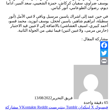
يوسف ضراوي، سفيان كركاش، حمزة الشعيبي، سعد المير، اداما
ديوم، رضوان الطوعامي، أنور كباس.
في حين عمد إلى اشراك ياسين مرسيل وباقي لاعبي الأمل (أنور
سطيلة، ابراهيم شاهير، ياسين لحجل، يوسف ابوزيد، محمد قسو،
أحمد كبيري، اسيف العشاشي) بالاضافة إلى لاعبين قيد الاختبار
(حارس مرمى، ولاعبين اثنين) فيما تبقى من الجولة الثانية.
مشاركة المقال :
Facebook
Twitter
Print
فريق التحرير
13/08/2022
65
دقيقة واحدة
فيسبوك
X
لينكدإن
بينتيريست
مشاركة