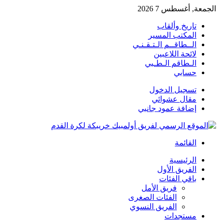
الجمعة, أغسطس 7 2026
تاريخ وألقاب
المكتب المسير
الــطاقــم الـتـقـنـي
لائحة اللاعبين
الـطاقم الـطـبي
حسابي
تسجيل الدخول
مقال عشوائي
إضافة عمود جانبي
القائمة
الرئيسية
الفريق الأول
باقي الفئات
فريق الأمل
الفئات الصغرى
الفريق النسوي
مستجدات