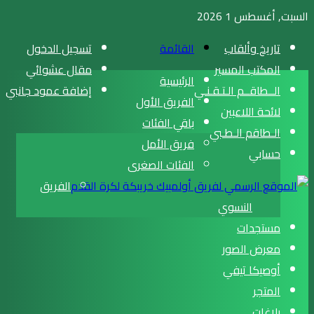
السبت, أغسطس 1 2026
تاريخ وألقاب
القائمة
تسجيل الدخول
المكتب المسير
مقال عشوائي
الرئيسية
الــطاقــم الـتـقـنـي
إضافة عمود جانبي
الفريق الأول
لائحة اللاعبين
باقي الفئات
الـطاقم الـطـبي
فريق الأمل
حسابي
الفئات الصغرى
الفريق
النسوي
مستجدات
معرض الصور
أوصيكا تيفي
المتجر
بلاغات