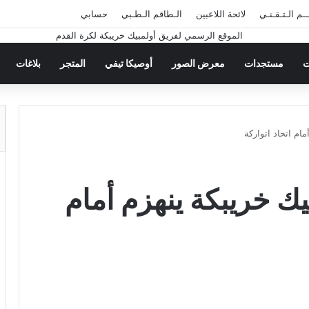
ــم الـتـقـنـي
لائحة اللاعبين
الـطاقم الـطـبي
حسابي
ت
مستجدات
معرض الصور
أوصيكا تيفي
المتجر
بلاغات
مام اتحاد اتواركة
بيك خريبكة ينهزم أمام