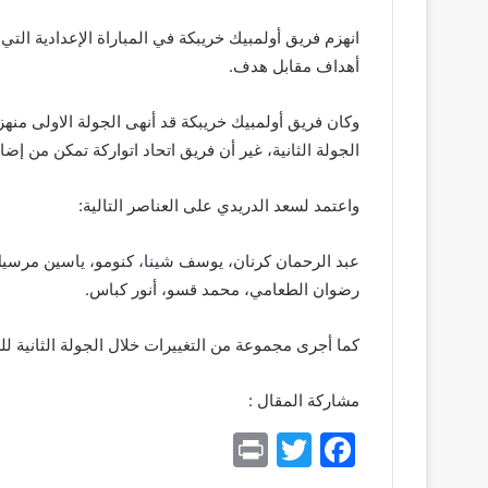
انهزم فريق أولمبيك خريبكة في المباراة الإعدادية التي 
أهداف مقابل هدف.
وكان فريق أولمبيك خريبكة قد أنهى الجولة الاولى منه
الجولة الثانية، غير أن فريق اتحاد اتواركة تمكن من إضا
واعتمد لسعد الدريدي على العناصر التالية:
عبد الرحمان كرنان، يوسف شينا، كنومو، ياسين مرسيل
رضوان الطعامي، محمد قسو، أنور كباس.
كما أجرى مجموعة من التغييرات خلال الجولة الثانية للس
مشاركة المقال :
Pr
T
F
in
w
a