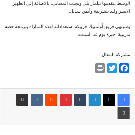
الوسط يتقدمها نيلمار بلي ونجيب المعتاني، بالاضافة إلى الظهير
الايسر وليد بنشريفة وأيمن سديل.
وسينهي فريق أولمبيك خريبكة استعداداته لهذه المباراة ببرمجة حصة
تدريبية أخيرة يوم غد السبت.
مشاركة المقال :
Pr
T
F
in
w
a
t
itt
c
e
er
لينكدإن
بينتيريست
مشاركة عبر البريد
b
طباعة
o
o