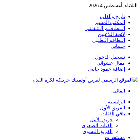
الثلاثاء, أغسطس 4 2026
تاريخ وألقاب
المكتب المسير
الــطاقــم الـتـقـنـي
لائحة اللاعبين
الـطاقم الـطـبي
حسابي
تسجيل الدخول
مقال عشوائي
إضافة عمود جانبي
القائمة
الرئيسية
الفريق الأول
باقي الفئات
فريق الأمل
الفئات الصغرى
الفريق النسوي
مستجدات