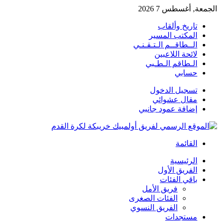
الجمعة, أغسطس 7 2026
تاريخ وألقاب
المكتب المسير
الــطاقــم الـتـقـنـي
لائحة اللاعبين
الـطاقم الـطـبي
حسابي
تسجيل الدخول
مقال عشوائي
إضافة عمود جانبي
القائمة
الرئيسية
الفريق الأول
باقي الفئات
فريق الأمل
الفئات الصغرى
الفريق النسوي
مستجدات