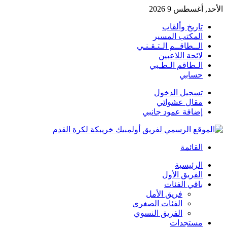
الأحد, أغسطس 9 2026
تاريخ وألقاب
المكتب المسير
الــطاقــم الـتـقـنـي
لائحة اللاعبين
الـطاقم الـطـبي
حسابي
تسجيل الدخول
مقال عشوائي
إضافة عمود جانبي
القائمة
الرئيسية
الفريق الأول
باقي الفئات
فريق الأمل
الفئات الصغرى
الفريق النسوي
مستجدات