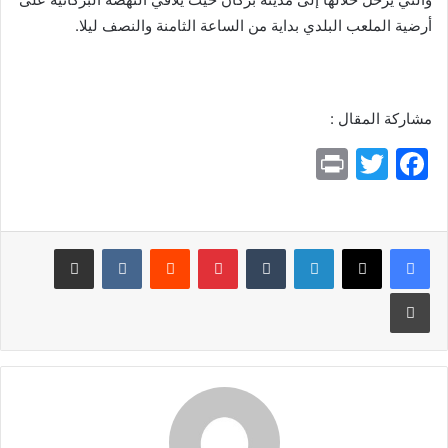
أرضية الملعب البلدي بداية من الساعة الثامنة والنصف ليلا.
مشاركة المقال :
Pr
T
F
in
w
a
t
itt
c
e
er
لينكدإن
بينتيريست
مشاركة عبر البريد
b
طباعة
o
o
k