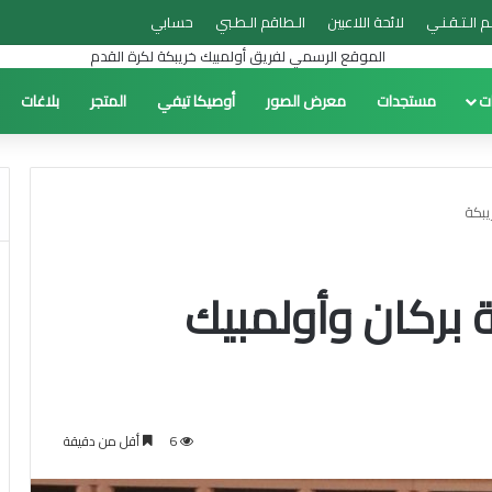
م الـتـقـنـي
لائحة اللاعبين
الـطاقم الـطـبي
حسابي
ات
مستجدات
معرض الصور
أوصيكا تيفي
المتجر
بلاغات
يبكة
 بركان وأولمبيك
6
أقل من دقيقة