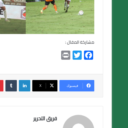
مشاركة المقال :
Pr
T
F
in
wi
ac
t
tt
e
er
b
لينكدإن
o
فيسبوك
X
ok
فريق التحرير