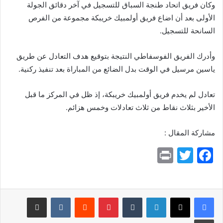
وكان فريق اتحاد طنجة السباق للتسجيل في آخر دقائق الجولة
الأولى بعد أن اضاع فريق أولمبيك خريبكة مجموعة من الفرص
السانحة للتسجيل.
وأدرك الفريق الفوسفاطي النتيجة بتوقيع هدف التعادل عن طريق
ياسين مرسيل في الوقت بدل الضائع من المباراة بعد تنفيذ ركنية.
تعادل لم يخدم فريق أولمبيك خريبكة، إذ ظل في المركز ما قبل
الأخير بثلاث نقاط من ثلاث تعادلات وخمس هزائم.
مشاركة المقال :
Pr
T
F
in
w
a
t
itt
c
e
er
لينكدإن
بينتيريست
مشاركة عبر البريد
b
طباعة