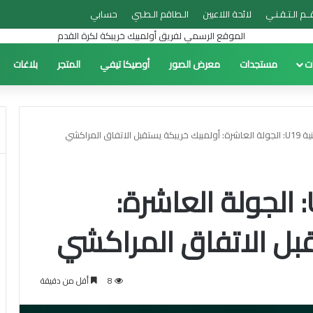
ــم الـتـقـنـي
لائحة اللاعبين
الـطاقم الـطـبي
حسابي
ات
مستجدات
معرض الصور
أوصيكا تيفي
المتجر
بلاغات
لاتفاق المراكشي
البطولة الوطنية U19: الجولة العاشرة:
قبل الاتفاق المراكشي
8
أقل من دقيقة