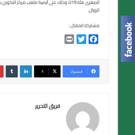
الزوال.
مشاركة المقال :
Pr
T
F
in
wi
ac
t
tt
e
er
b
لينكدإن
o
فيسبوك
X
ok
فريق التحرير