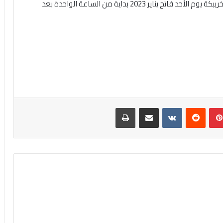
الصغرى فئة U19، وذلك على أرضية ملعب مركز التكوين بخريبكة يوم الأحد فاتح يناير 2023 بداية من الساعة الواحدة بعد
بينتيريست
مشاركة عبر البريد
طباعة