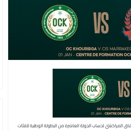
ريبكة أقل من 19 سنة ضيفه الاتفاق المراكشي لحساب الجولة العاشرة من البطولة الوطنية للفئات