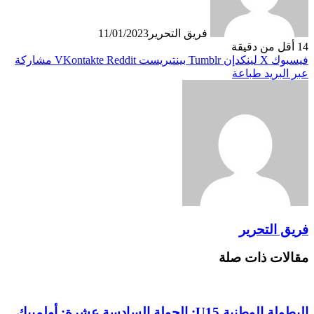
فريق التحرير
11/01/2023
14
أقل من دقيقة
فيسبوك
X
لينكدإن
بينتيريست
مشاركة
عبر البريد
طباعة
فريق التحرير
مقالات ذات صلة
البطولة الوطنية U15: الجولة السادسة عشرة: أولمبيك