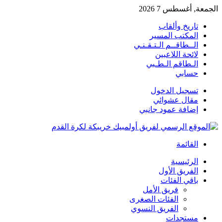
الجمعة, أغسطس 7 2026
تاريخ وألقاب
المكتب المسير
الــطاقــم الـتـقـنـي
لائحة اللاعبين
الـطاقم الـطـبي
حسابي
تسجيل الدخول
مقال عشوائي
إضافة عمود جانبي
القائمة
الرئيسية
الفريق الأول
باقي الفئات
فريق الأمل
الفئات الصغرى
الفريق النسوي
مستجدات