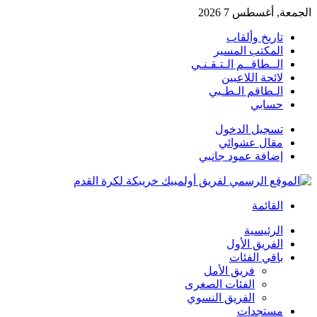
الجمعة, أغسطس 7 2026
تاريخ وألقاب
المكتب المسير
الــطاقــم الـتـقـنـي
لائحة اللاعبين
الـطاقم الـطـبي
حسابي
تسجيل الدخول
مقال عشوائي
إضافة عمود جانبي
القائمة
الرئيسية
الفريق الأول
باقي الفئات
فريق الأمل
الفئات الصغرى
الفريق النسوي
مستجدات