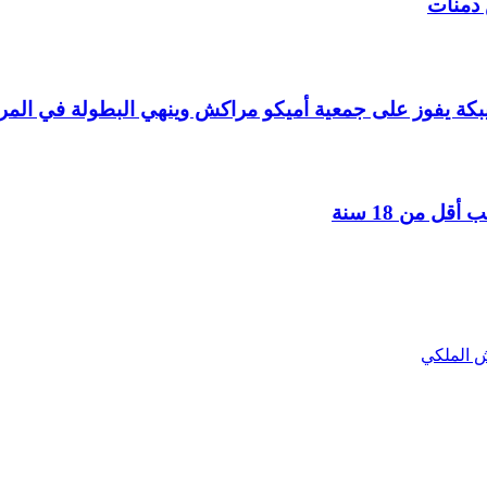
بكة يفوز على جمعية أميكو مراكش وينهي البطولة في المرك
ل من 18 سنة
يش الملكي