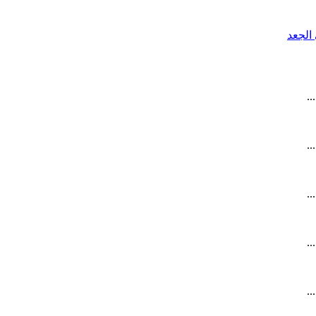
.
.
.
.
.