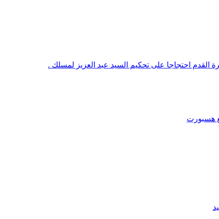
رة القدم احتجاجا على تحكيم السيد عبد العزيز لمسلك .
قع هسبورت
د