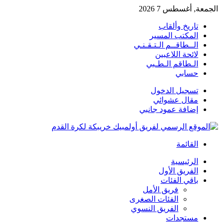
الجمعة, أغسطس 7 2026
تاريخ وألقاب
المكتب المسير
الــطاقــم الـتـقـنـي
لائحة اللاعبين
الـطاقم الـطـبي
حسابي
تسجيل الدخول
مقال عشوائي
إضافة عمود جانبي
القائمة
الرئيسية
الفريق الأول
باقي الفئات
فريق الأمل
الفئات الصغرى
الفريق النسوي
مستجدات