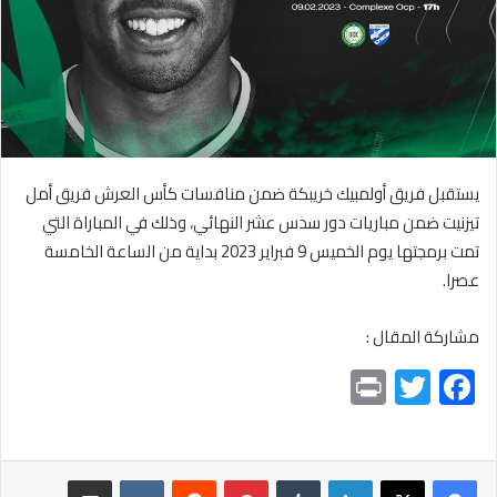
يستقبل فريق أولمبيك خريبكة ضمن منافسات كأس العرش فريق أمل
تيزنيت ضمن مباريات دور سدس عشر النهائي، وذلك في المباراة التي
تمت برمجتها يوم الخميس 9 فبراير 2023 بداية من الساعة الخامسة
عصرا.
مشاركة المقال :
Pr
T
F
in
wi
ac
t
tt
e
er
b
لينكدإن
بينتيريست
مشاركة عبر البريد