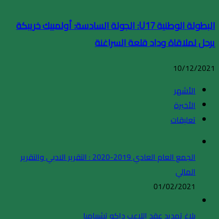
البطولة الوطنية U17: الجولة السادسة: أولمبيك خريبكة
يرحل لملاقاة وداد قلعة السراغنة
10/12/2021
الأشهر
الأخيرة
تعليقات
الجمع العام العادي 2019-2020 : التقرير الادبي والتقرير
المالي
01/02/2021
بلاغ تمديد عقد اللاعب داكو تشيبامبا