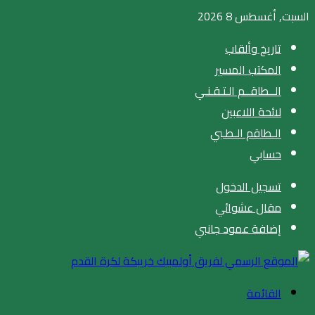
السبت, أغسطس 8 2026
تاريخ وألقاب
المكتب المسير
الــطاقــم الـتـقـنـي
لائحة اللاعبين
الـطاقم الـطـبي
حسابي
تسجيل الدخول
مقال عشوائي
إضافة عمود جانبي
القائمة