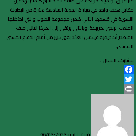
فاز فريق أولمبيك خريبكة على ضيفه اتحاد البرج كلميم بهدفين
مقابل هدف واحد في مباراة الجولة السادسة عشرة من البطولة
النسوية في قسمها الثاني ضمن مجموعة الجنوب والتي احتضنها
الملعب البلدي بخريبكة، وبالتالي يرتقي إلى المركز الثاني خلف
المتصدر أكاديمية فينكس العائد بفوز كبير من أمام الدفاع الحسني
الجديدي.
مشاركة المقال :
Facebook
Twitter
Print
فريق التحرير
06/03/2023